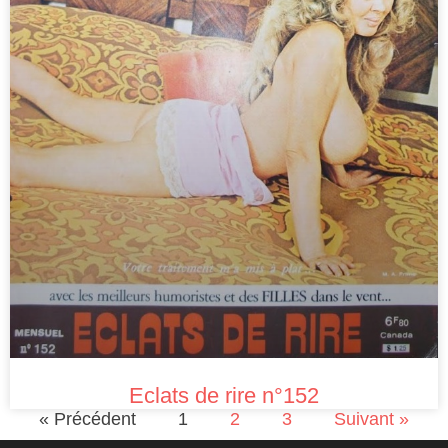
Eclats de rire n°152
« Précédent
1
2
3
Suivant »