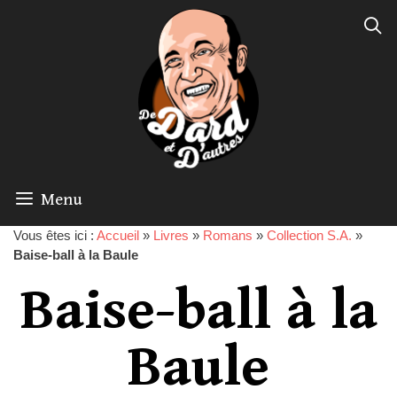
Menu
Vous êtes ici :
Accueil
»
Livres
»
Romans
»
Collection S.A.
»
Baise-ball à la Baule
Baise-ball à la
Baule