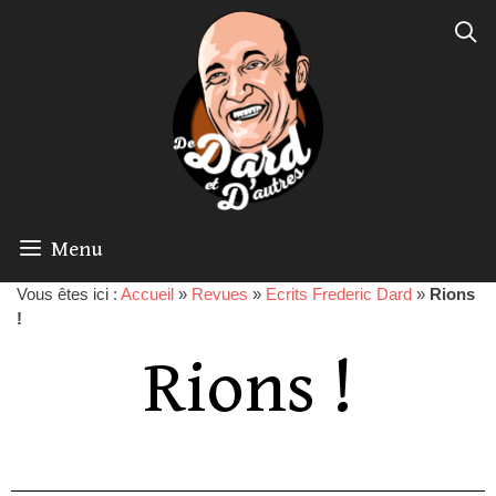
Menu
Vous êtes ici :
Accueil
»
Revues
»
Ecrits Frederic Dard
»
Rions
!
Rions !