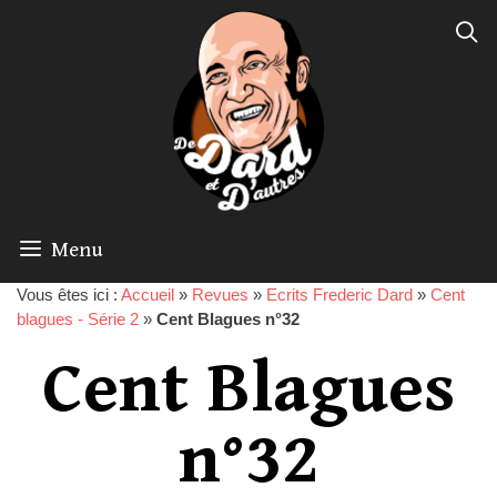
Menu
Vous êtes ici :
Accueil
»
Revues
»
Ecrits Frederic Dard
»
Cent
blagues - Série 2
»
Cent Blagues n°32
Cent Blagues
n°32