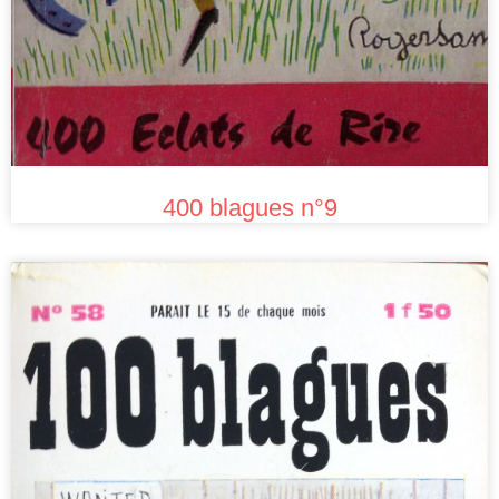
400 blagues n°9