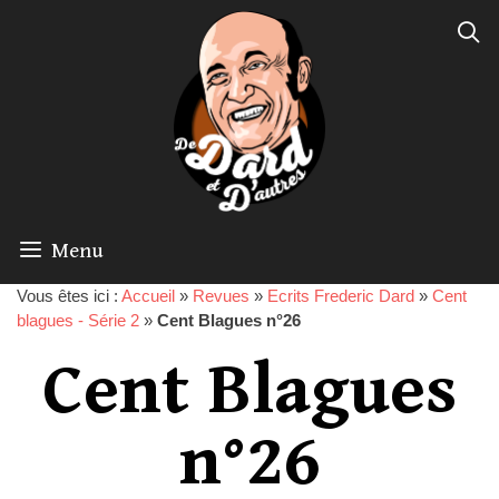
Menu
Vous êtes ici :
Accueil
»
Revues
»
Ecrits Frederic Dard
»
Cent
blagues - Série 2
»
Cent Blagues n°26
Cent Blagues
n°26