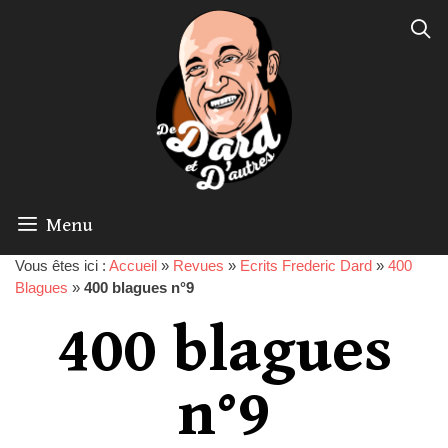
Menu
Vous êtes ici :
Accueil
»
Revues
»
Ecrits Frederic Dard
»
400
Blagues
»
400 blagues n°9
400 blagues
n°9