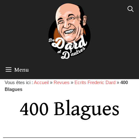
Menu
Vous êtes ici :
Accueil
»
Revues
»
Ecrits Frederic Dard
»
400
Blagues
400 Blagues