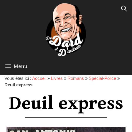
Menu
Vous êtes ici :
Accueil
»
Livres
»
Romans
»
Spécial-Police
»
Deuil express
Deuil express