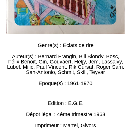
Genre(s) :
Eclats de rire
Auteur(s) :
Bernard Frangin
,
Bill Blondy
,
Bosc
,
Félix Benoit
,
Gin
,
Gouvaert
,
Heljy
,
Jem
,
Lassalvy
,
Lubel
,
Milic
,
Paul Vincent
,
Rik Cursat
,
Roger Sam
,
San-Antonio
,
Schmit
,
Skill
,
Teyvar
Epoque(s) :
1961-1970
Edition : E.G.E.
Dépot légal : 4ème trimestre 1968
Imprimeur : Martel, Givors