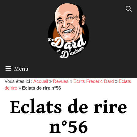
Menu
Vous êtes ici :
Accueil
»
Revues
»
Ecrits Frederic Dard
»
Eclats
de rire
»
Eclats de rire n°56
Eclats de rire
n°56