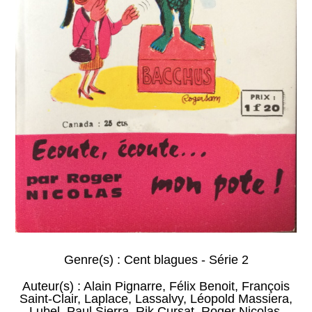
Genre(s) :
Cent blagues - Série 2
Auteur(s) :
Alain Pignarre
,
Félix Benoit
,
François
Saint-Clair
,
Laplace
,
Lassalvy
,
Léopold Massiera
,
Lubel
,
Paul Sierra
,
Rik Cursat
,
Roger Nicolas
,