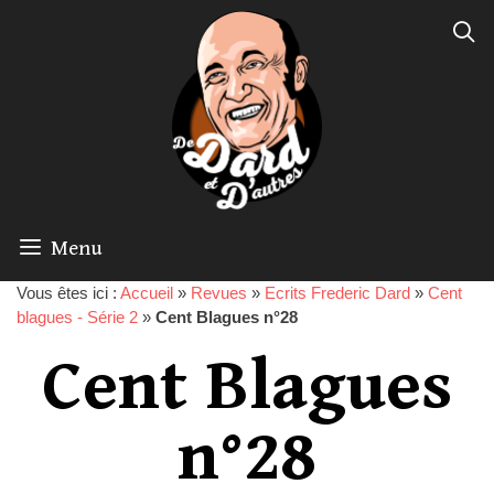
Menu
Vous êtes ici :
Accueil
»
Revues
»
Ecrits Frederic Dard
»
Cent
blagues - Série 2
»
Cent Blagues n°28
Cent Blagues
n°28