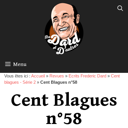
Menu
Vous êtes ici :
Accueil
»
Revues
»
Ecrits Frederic Dard
»
Cent
blagues - Série 2
»
Cent Blagues n°58
Cent Blagues
n°58