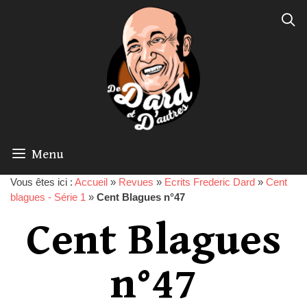
Menu
Vous êtes ici :
Accueil
»
Revues
»
Ecrits Frederic Dard
»
Cent
blagues - Série 1
»
Cent Blagues n°47
Cent Blagues
n°47