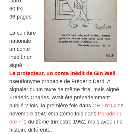
Dard.
60 frs
96 pages
La ceinture
nationale,
un conte
inédit non
signé
Le protecteur, un conte inédit de Gin Well
,
pseudonyme probable de Frédéric Dard. A
signaler qu’un texte de même titre, mais signé
Frédéric Charles, avait été précédemment
publié 2 fois, la première fois dans
OH ! n°14
de
novembre 1949 et la 2ème fois dans
Parade du
rire n°1
du 2ème trimestre 1952, mais avec une
histoire différente.