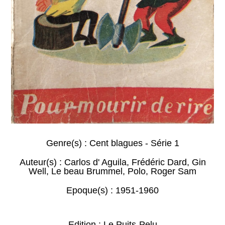
Genre(s) :
Cent blagues - Série 1
Auteur(s) :
Carlos d' Aguila
,
Frédéric Dard
,
Gin
Well
,
Le beau Brummel
,
Polo
,
Roger Sam
Epoque(s) :
1951-1960
Edition : Le Puits-Pelu