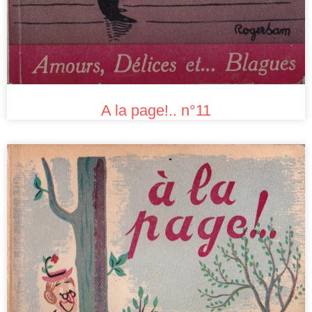
A la page!.. n°11