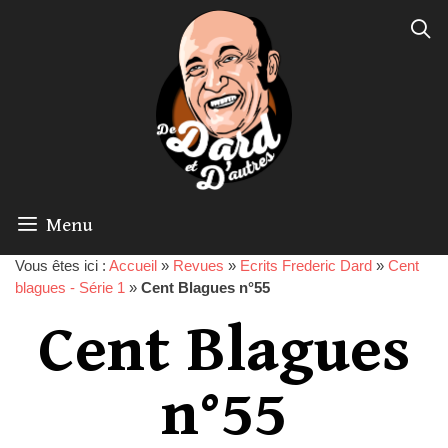
Menu
Vous êtes ici :
Accueil
»
Revues
»
Ecrits Frederic Dard
»
Cent
blagues - Série 1
»
Cent Blagues n°55
Cent Blagues
n°55