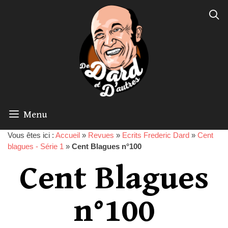
Menu
Vous êtes ici :
Accueil
»
Revues
»
Ecrits Frederic Dard
»
Cent
blagues - Série 1
»
Cent Blagues n°100
Cent Blagues
n°100