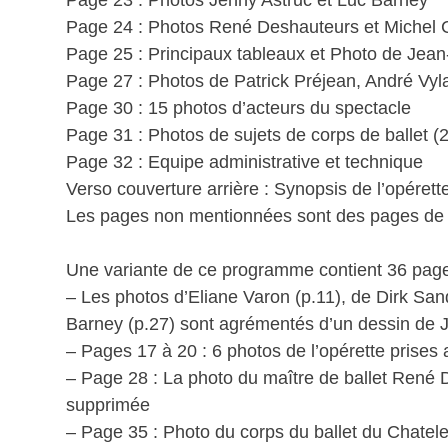
Page 23 : Photos Jenny Astruc et Luc Barney
Page 24 : Photos René Deshauteurs et Michel C
Page 25 : Principaux tableaux et Photo de Je
Page 27 : Photos de Patrick Préjean, André Vyla
Page 30 : 15 photos d’acteurs du spectacle
Page 31 : Photos de sujets de corps de ballet (2
Page 32 : Equipe administrative et technique
Verso couverture arrière : Synopsis de l’opérett
Les pages non mentionnées sont des pages de p
Une variante de ce programme contient 36 pages
– Les photos d’Eliane Varon (p.11), de Dirk San
Barney (p.27) sont agrémentés d’un dessin de 
– Pages 17 à 20 : 6 photos de l’opérette prises
– Page 28 : La photo du maître de ballet René 
supprimée
– Page 35 : Photo du corps du ballet du Chatel