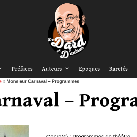
Préfaces
Auteurs
Epoques
Raretés
e
»
Monsieur Carnaval – Programmes
arnaval – Prog
Genre(s) :
Programmes de théâtre