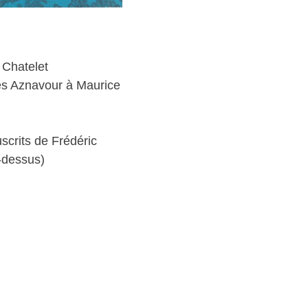
n
 Chatelet
es Aznavour à Maurice
scrits de Frédéric
i-dessus)