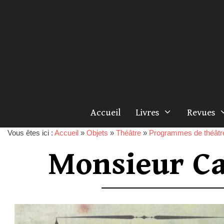
Accueil
Livres
Revues
Vous êtes ici :
Accueil
»
Objets
»
Théâtre
»
Programmes de théâtr
Monsieur C