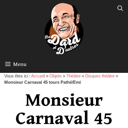
Menu
Vous êtes ici :
Accueil
»
Objets
»
Théâtre
»
Disques théâtre
»
Monsieur Carnaval 45 tours Pathé/Emi
Monsieur
Carnaval 45