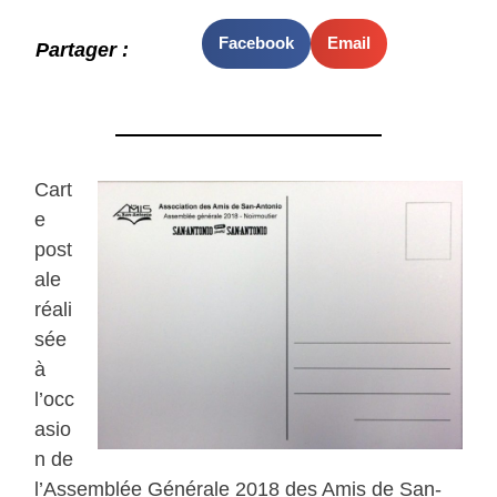
Facebook
Email
Partager :
Cart
e
post
ale
réali
sée
à
l’occ
asio
n de
l’Assemblée Générale 2018 des Amis de San-