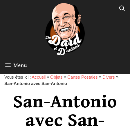
Menu
Vous êtes ici :
Accueil
»
Objets
»
Cartes Postales
»
Divers
»
San-Antonio avec San-Antonio
San-Antonio
avec San-