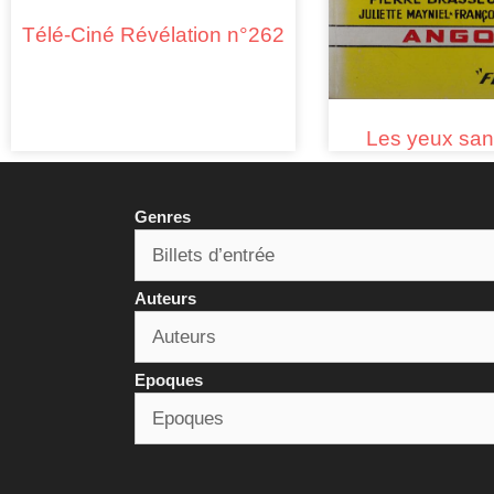
Télé-Ciné Révélation n°262
Les yeux san
Genres
Auteurs
Epoques