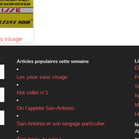
s visage
L
Articles populaires cette semaine
D
Les yeux sans visage
P
S
Hot vidéo n°1
N
M
On l’appelle San-Antonio
H
San-Antonio et son langage particulier
Ne
A