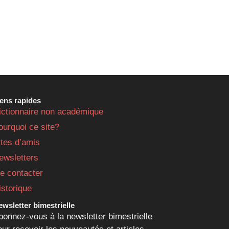
iens rapides
ictionnaire non académique
ourquoi ce site?
ites d’amis
ewsletters
e contacter
istorique
wsletter bimestrielle
bonnez-vous à la newsletter bimestrielle