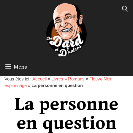
Menu
Vous êtes ici :
Accueil
»
Livres
»
Romans
»
Fleuve Noir
espionnage
»
La personne en question
La personne
en question