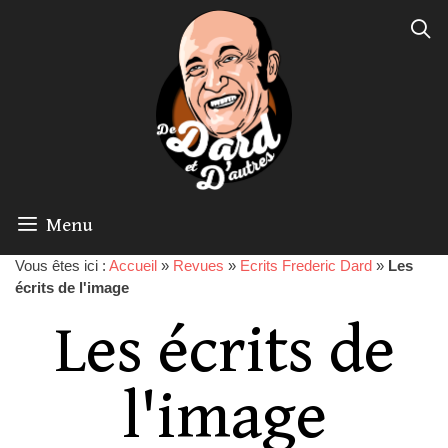
Menu
Vous êtes ici :
Accueil
»
Revues
»
Ecrits Frederic Dard
»
Les
écrits de l'image
Les écrits de
l'image