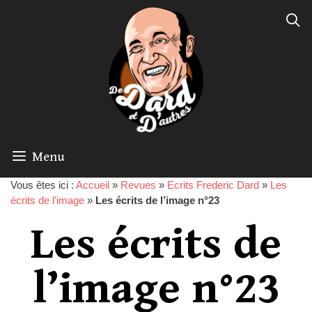
Menu
Vous êtes ici :
Accueil
»
Revues
»
Ecrits Frederic Dard
»
Les
écrits de l'image
»
Les écrits de l’image n°23
Les écrits de
l’image n°23