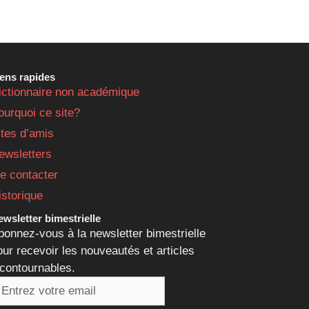
iens rapides
ictionnaire non académique
ourquoi ce site?
ites d’amis
ewsletters
e contacter
istorique
wsletter bimestrielle
bonnez-vous à la newsletter bimestrielle
our recevoir les nouveautés et articles
ncontournables.