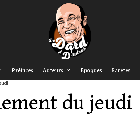
Préfaces
Auteurs
Epoques
Raretés
eudi
nement du jeudi