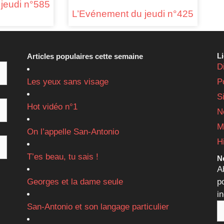
jeudi n°585
L’Evénement du jeudi n°425
L
Articles populaires cette semaine
D
Les yeux sans visage
P
S
Hot vidéo n°1
N
M
On l’appelle San-Antonio
H
T’es beau, tu sais !
Ne
A
Georges et la dame seule
p
i
San-Antonio et son langage particulier