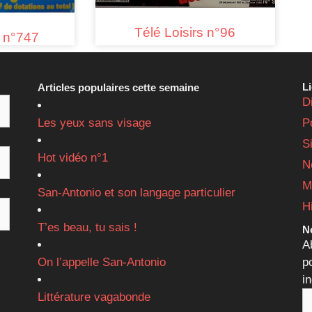
Télé Loisirs n°96
s n°747
L
Articles populaires cette semaine
D
Les yeux sans visage
P
S
Hot vidéo n°1
N
M
San-Antonio et son langage particulier
H
T’es beau, tu sais !
Ne
A
On l’appelle San-Antonio
p
i
Littérature vagabonde