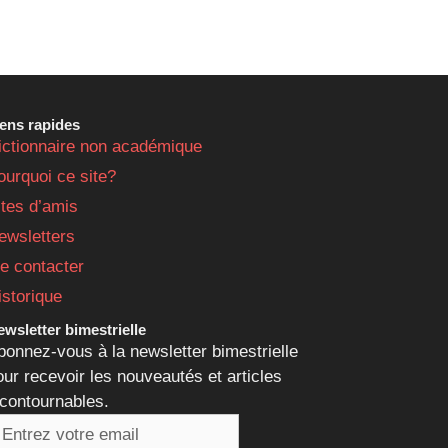
iens rapides
ictionnaire non académique
ourquoi ce site?
ites d’amis
ewsletters
e contacter
istorique
wsletter bimestrielle
bonnez-vous à la newsletter bimestrielle
our recevoir les nouveautés et articles
ncontournables.