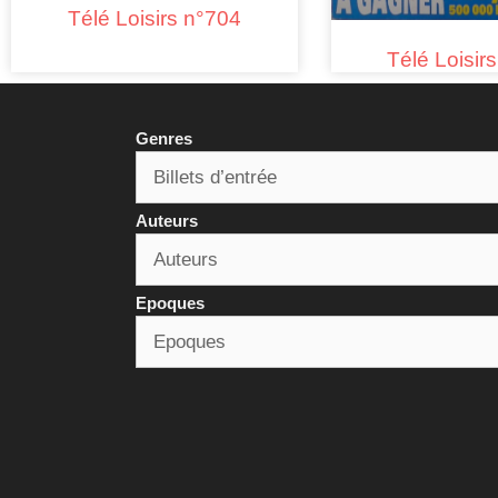
Télé Loisirs n°704
Télé Loisir
Genres
Auteurs
Epoques