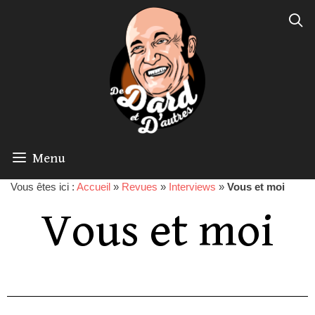
Menu
Vous êtes ici :
Accueil
»
Revues
»
Interviews
»
Vous et moi
Vous et moi