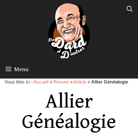
Menu
Vous êtes ici :
Accueil
»
Revues
»
Article
»
Allier Généalogie
Allier
Généalogie