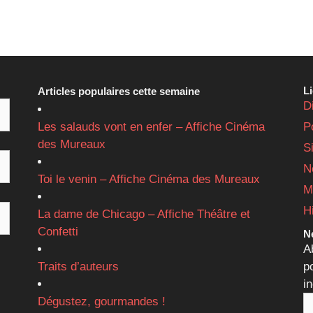
L
Articles populaires cette semaine
D
Les salauds vont en enfer – Affiche Cinéma
P
des Mureaux
S
N
Toi le venin – Affiche Cinéma des Mureaux
M
H
La dame de Chicago – Affiche Théâtre et
Confetti
Ne
A
Traits d’auteurs
p
i
Dégustez, gourmandes !