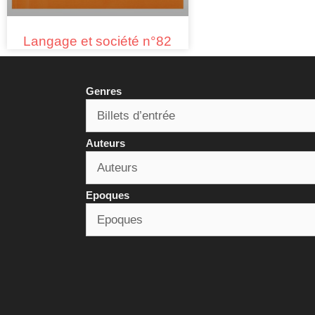
Langage et société n°82
Genres
Auteurs
Epoques