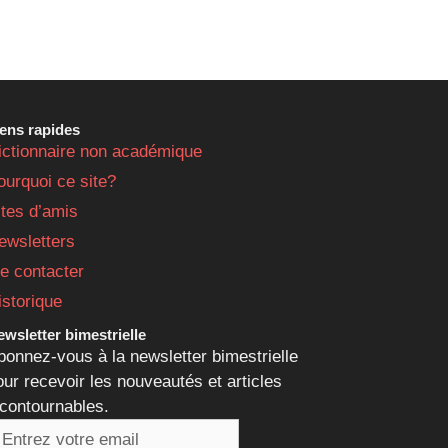
iens rapides
ictionnaire non académique
ourquoi ce site?
ites d’amis
ewsletters
e contacter
istorique
wsletter bimestrielle
bonnez-vous à la newsletter bimestrielle
our recevoir les nouveautés et articles
ncontournables.