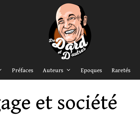
Préfaces
Auteurs
Epoques
Raretés
age et société