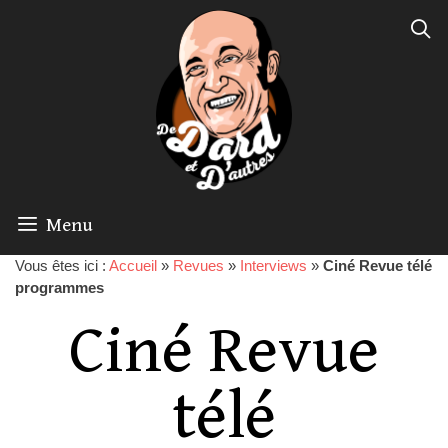
Menu
Vous êtes ici :
Accueil
»
Revues
»
Interviews
»
Ciné Revue télé
programmes
Ciné Revue
télé