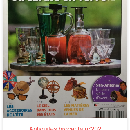
Antiquités brocante n°202