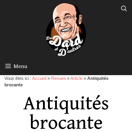
Menu
Vous êtes ici :
Accueil
»
Revues
»
Article
»
Antiquités
brocante
Antiquités
brocante