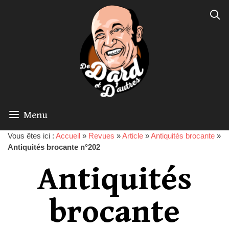
Menu
Vous êtes ici :
Accueil
»
Revues
»
Article
»
Antiquités brocante
»
Antiquités brocante n°202
Antiquités
brocante