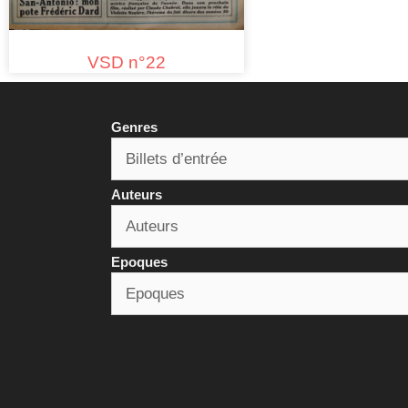
VSD n°22
Genres
Auteurs
Epoques