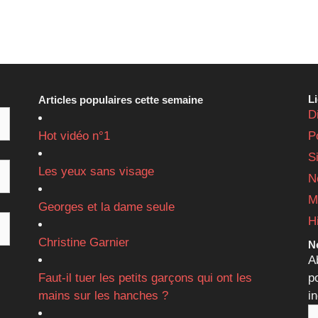
L
Articles populaires cette semaine
D
Hot vidéo n°1
P
S
Les yeux sans visage
N
M
Georges et la dame seule
H
Christine Garnier
Ne
A
Faut-il tuer les petits garçons qui ont les
p
mains sur les hanches ?
i