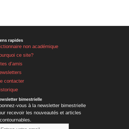
iens rapides
ictionnaire non académique
ourquoi ce site?
ites d’amis
ewsletters
e contacter
istorique
wsletter bimestrielle
bonnez-vous à la newsletter bimestrielle
our recevoir les nouveautés et articles
ncontournables.