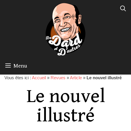
Menu
Vous êtes ici :
Accueil
»
Revues
»
Article
»
Le nouvel illustré
Le nouvel
illustré