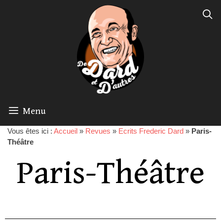
Menu
Vous êtes ici :
Accueil
»
Revues
»
Ecrits Frederic Dard
»
Paris-
Théâtre
Paris-Théâtre