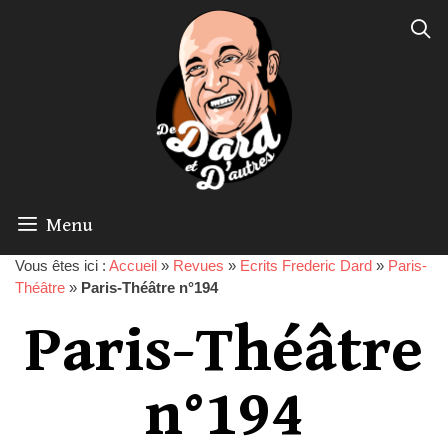
Menu
Vous êtes ici :
Accueil
»
Revues
»
Ecrits Frederic Dard
»
Paris-
Théâtre
»
Paris-Théâtre n°194
Paris-Théâtre
n°194