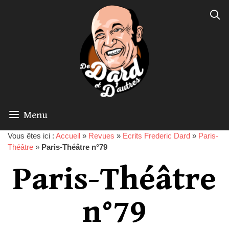
Menu
Vous êtes ici :
Accueil
»
Revues
»
Ecrits Frederic Dard
»
Paris-
Théâtre
»
Paris-Théâtre n°79
Paris-Théâtre
n°79