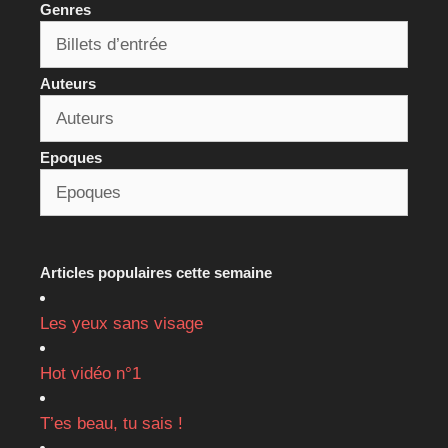
Genres
Auteurs
Epoques
Articles populaires cette semaine
Les yeux sans visage
Hot vidéo n°1
T’es beau, tu sais !