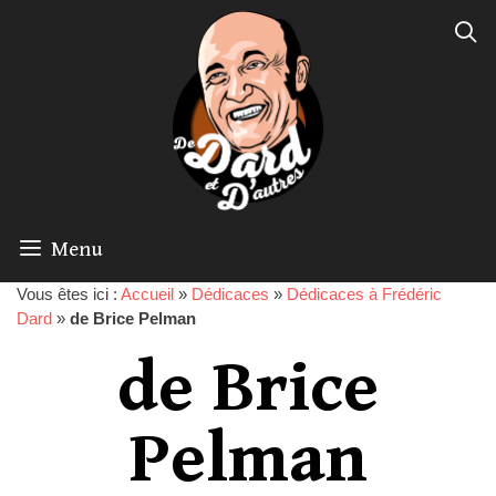
Menu
Vous êtes ici :
Accueil
»
Dédicaces
»
Dédicaces à Frédéric
Dard
»
de Brice Pelman
de Brice
Pelman