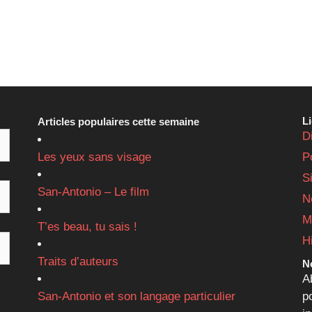
L
Articles populaires cette semaine
D
Les yeux sans visage
P
S
San-Antonio – Le film
N
M
T’es beau, tu sais !
H
Traits d’auteurs
Ne
A
San-Antonio et son langage particulier
p