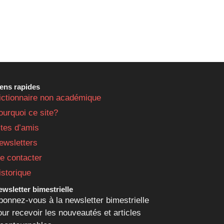
iens rapides
ictionnaire non académique
ourquoi ce site?
ites d’amis
ewsletters
e contacter
istorique
wsletter bimestrielle
bonnez-vous à la newsletter bimestrielle
our recevoir les nouveautés et articles