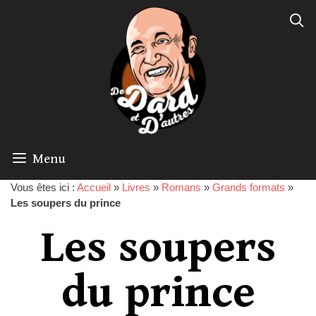
Menu
Vous êtes ici :
Accueil
»
Livres
»
Romans
»
Grands formats
»
Les soupers du prince
Les soupers
du prince