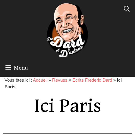
Menu
Vous êtes ici :
Accueil
»
Revues
»
Ecrits Frederic Dard
»
Ici
Paris
Ici Paris