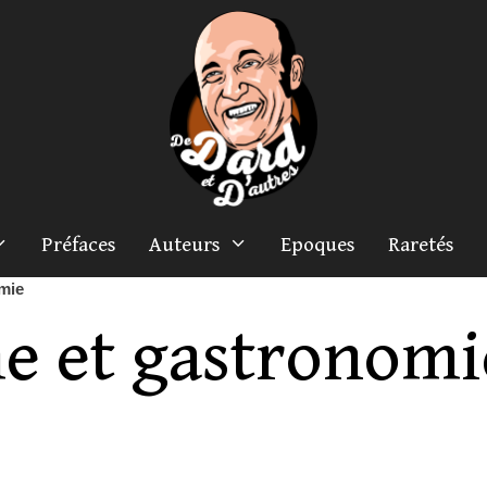
Préfaces
Auteurs
Epoques
Raretés
mie
e et gastronomi