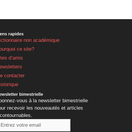
iens rapides
ictionnaire non académique
ourquoi ce site?
ites d’amis
ewsletters
e contacter
istorique
wsletter bimestrielle
bonnez-vous à la newsletter bimestrielle
our recevoir les nouveautés et articles
ncontournables.