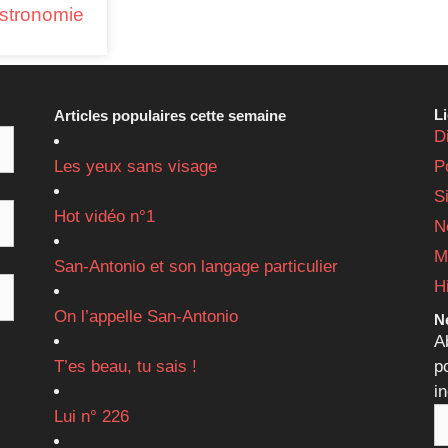
astronomie
L
Articles populaires cette semaine
D
Les yeux sans visage
P
S
Hot vidéo n°1
N
M
San-Antonio et son langage particulier
H
On l’appelle San-Antonio
Ne
A
T’es beau, tu sais !
p
i
Lui n° 226