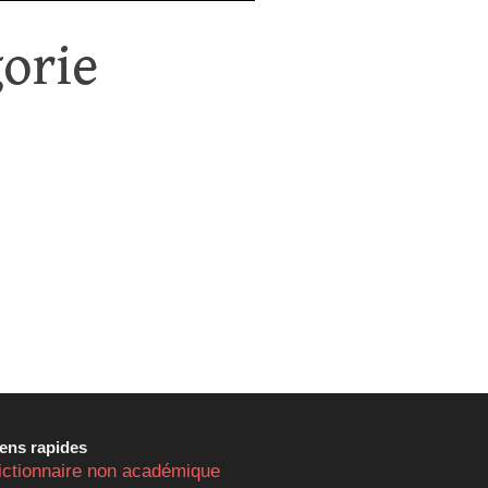
orie
iens rapides
ictionnaire non académique