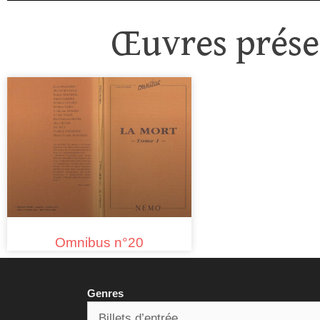
Œuvres présen
Omnibus n°20
Genres