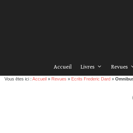
Accueil
Livres
Revues
Vous êtes ici :
Accueil
»
Revues
»
Ecrits Frederic Dard
»
Omnibu