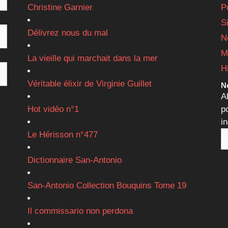
Christine Garnier
P
S
Délivrez nous du mal
N
M
La vieille qui marchait dans la mer
H
Véritable élixir de Virginie Guillet
Ne
A
Hot vidéo n°1
p
i
Le Hérisson n°477
Dictionnaire San-Antonio
San-Antonio Collection Bouquins Tome 19
Il commissario non perdona