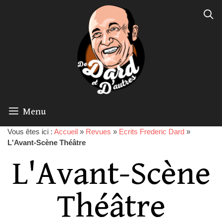
Menu
Vous êtes ici :
Accueil
»
Revues
»
Ecrits Frederic Dard
»
L'Avant-Scène Théâtre
L'Avant-Scène
Théâtre