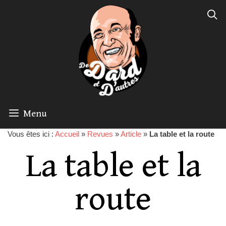
Menu
Vous êtes ici :
Accueil
»
Revues
»
Article
»
La table et la route
La table et la
route