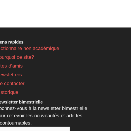
iens rapides
ictionnaire non académique
ourquoi ce site?
ites d’amis
ewsletters
e contacter
istorique
wsletter bimestrielle
bonnez-vous à la newsletter bimestrielle
our recevoir les nouveautés et articles
ncontournables.