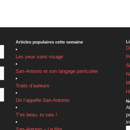
L
Articles populaires cette semaine
D
Les yeux sans visage
P
S
San-Antonio et son langage particulier
N
M
Traits d’auteurs
H
On l’appelle San-Antonio
Ne
A
T’es beau, tu sais !
p
i
San-Antonio – Le film