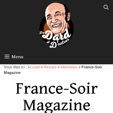
Menu
Vous êtes ici :
Accueil
»
Revues
»
Interviews
»
France-Soir
Magazine
France-Soir
Magazine