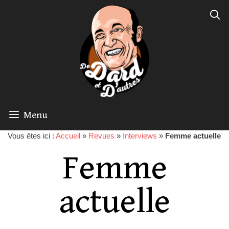
Menu
Vous êtes ici :
Accueil
»
Revues
»
Interviews
»
Femme actuelle
Femme
actuelle