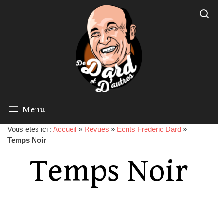
Menu
Vous êtes ici :
Accueil
»
Revues
»
Ecrits Frederic Dard
»
Temps Noir
Temps Noir