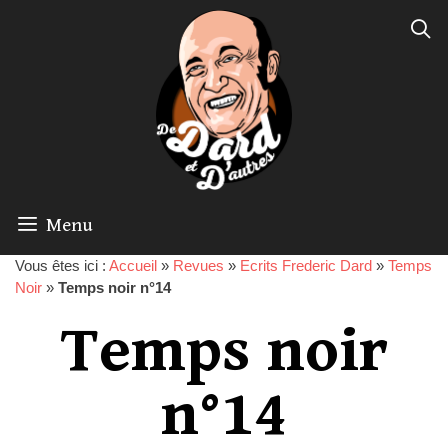
Menu
Vous êtes ici :
Accueil
»
Revues
»
Ecrits Frederic Dard
»
Temps
Noir
»
Temps noir n°14
Temps noir
n°14