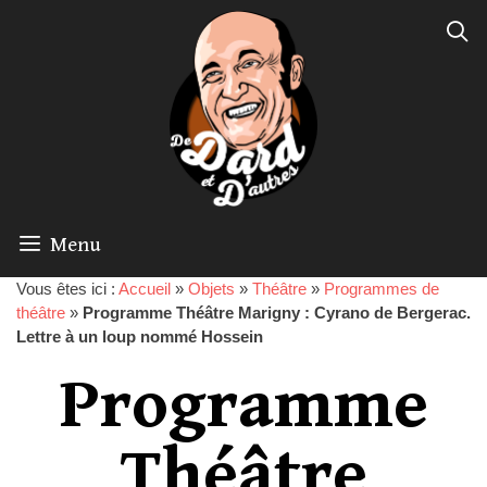
Menu
Vous êtes ici :
Accueil
»
Objets
»
Théâtre
»
Programmes de
théâtre
»
Programme Théâtre Marigny : Cyrano de Bergerac.
Lettre à un loup nommé Hossein
Programme
Théâtre